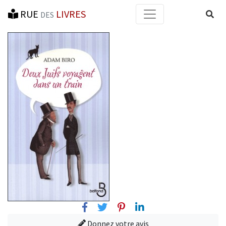
RUE
LIVRES
Reche
DES
Facebook
Twitter
Pinterest
Linkedin
Donnez votre avis