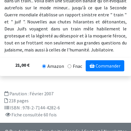
dans un train... Voilà bien une situation banale qu'on évoquait
autrefois sur le mode mineur... jusqu'à ce que la Seconde
Guerre mondiale établisse un rapport sinistre entre " train "
et " juif ". Nouvelles aux chutes hilarantes et détonantes,
Deux Juifs voyagent dans un train mêle habilement le
grotesque et la légèreté au désespoir et à la moquerie féroce,
tout en se frottant non seulement aux grandes questions du
judaïsme, mais aussi à celles de l'humanité. Jubilatoire.
21,00 €
Commander
Amazon
Fnac
Parution :
Février 2007
218 pages
ISBN : 978-2-7144-4282-6
Fiche consultée 60 fois