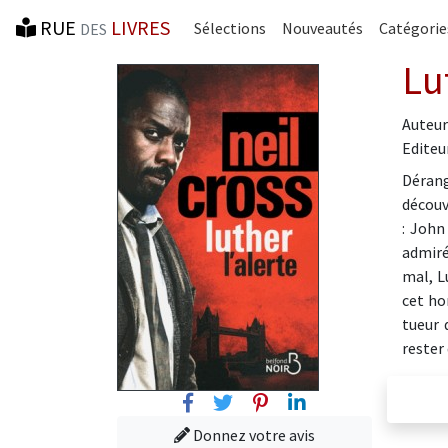
RUE
LIVRES
Sélections
Nouveautés
Catégorie
DES
Lu
Auteur
Editeur
Dérang
découv
: John
admiré
mal, L
cet ho
tueur 
rester 
Facebook
Twitter
Pinterest
Linkedin
Donnez votre avis