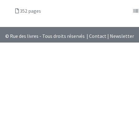
352 pages
© Rue des livres - Tous droits réservés |
Contact
|
Newsletter