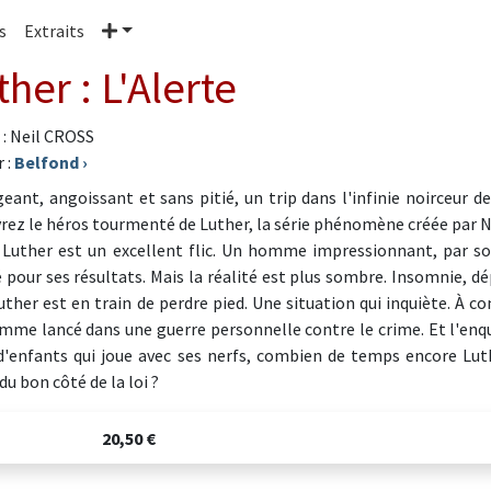
Plus
s
Extraits
ther : L'Alerte
 : Neil CROSS
 :
Belfond
›
eant, angoissant et sans pitié, un trip dans l'infinie noirceur 
rez le héros tourmenté de Luther, la série phénomène créée par Nei
 Luther est un excellent flic. Un homme impressionnant, par son 
 pour ses résultats. Mais la réalité est plus sombre. Insomnie, dép
uther est en train de perdre pied. Une situation qui inquiète. À
mme lancé dans une guerre personnelle contre le crime. Et l'enquê
d'enfants qui joue avec ses nerfs, combien de temps encore Lut
du bon côté de la loi ?
20,50 €