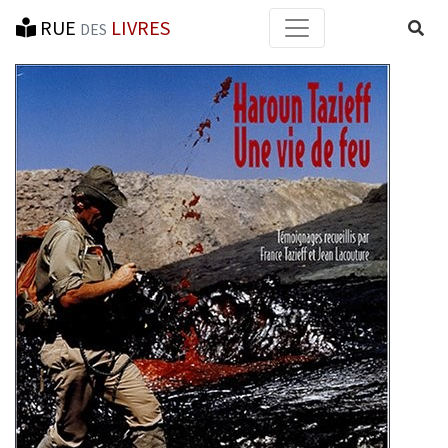
RUE
LIVRES
Reche
DES