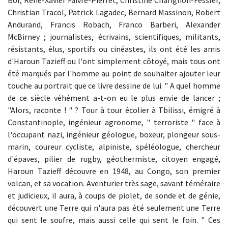
Bof, René-Xavier Faivre-Pierret, Christine Charignon-Fessler,
Christian Tracol, Patrick Lagadec, Bernard Massinon, Robert
Andurand, Francis Robach, Franco Barberi, Alexander
McBirney ; journalistes, écrivains, scientifiques, militants,
résistants, élus, sportifs ou cinéastes, ils ont été les amis
d'Haroun Tazieff ou l'ont simplement côtoyé, mais tous ont
été marqués par l'homme au point de souhaiter ajouter leur
touche au portrait que ce livre dessine de lui. " A quel homme
de ce siècle véhément a-t-on eu le plus envie de lancer ;
"Alors, raconte ! " ? Tour à tour écolier à Tbilissi, émigré à
Constantinople, ingénieur agronome, " terroriste " face à
l'occupant nazi, ingénieur géologue, boxeur, plongeur sous-
marin, coureur cycliste, alpiniste, spéléologue, chercheur
d'épaves, pilier de rugby, géothermiste, citoyen engagé,
Haroun Tazieff découvre en 1948, au Congo, son premier
volcan, et sa vocation. Aventurier très sage, savant téméraire
et judicieux, il aura, à coups de piolet, de sonde et de génie,
découvert une Terre qui n'aura pas été seulement une Terre
qui sent le soufre, mais aussi celle qui sent le foin. " Ces