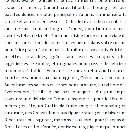
de vous évader : Salade de porc à la menthe et Galette de
crabe en entrée, Canard croustillant à l'orange et aux
patates douces en plat principal et Ananas caramélisé à la
vanille et au rhum en dessert... Celui de février de roucouler et
ainsi de suite tout au long de l'année, pour finir en beauté
avec les fêtes de Noël ! Pour une cuisine facile et conviviale de
tous les jours... Inutile de rester des heures dans votre cuisine
pour faire plaisir à votre petite famille et à vos amis. Voici des
recettes inratables, grâce aux astuces toujours plus
ingénieuses de Sophie, et originales pour passer de délicieux
moments à table : Fondants de mozzarella aux tomates,
Tourte de saumon aux champignons, Crème au lait de coco...
Au rythme des saisons et de ses bons produits, au rythme des
événements festifs à ne pas manquer... Au printemps,
savourez une délicieuse Crème d'asperges... pour la fête des
mères ; en été, un Gratin de fruits rouges et marsala ; en
automne, des Croustillants aux figues rôties ; et en hiver une
Dinde rôtie aux oignons, marrons et au lard... pour le repas de
Noël. Fêtes de fin d'année, anniversaires, pique-nique, brunch