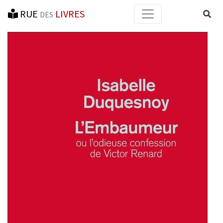
RUE
LIVRES
Reche
DES