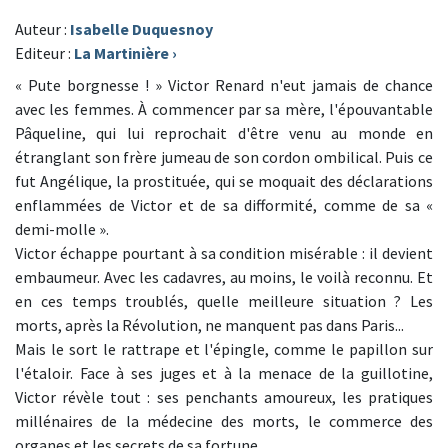
Auteur :
Isabelle Duquesnoy
Editeur :
La Martinière
›
« Pute borgnesse ! » Victor Renard n'eut jamais de chance
avec les femmes. À commencer par sa mère, l'épouvantable
Pâqueline, qui lui reprochait d'être venu au monde en
étranglant son frère jumeau de son cordon ombilical. Puis ce
fut Angélique, la prostituée, qui se moquait des déclarations
enflammées de Victor et de sa difformité, comme de sa «
demi-molle ».
Victor échappe pourtant à sa condition misérable : il devient
embaumeur. Avec les cadavres, au moins, le voilà reconnu. Et
en ces temps troublés, quelle meilleure situation ? Les
morts, après la Révolution, ne manquent pas dans Paris...
Mais le sort le rattrape et l'épingle, comme le papillon sur
l'étaloir. Face à ses juges et à la menace de la guillotine,
Victor révèle tout : ses penchants amoureux, les pratiques
millénaires de la médecine des morts, le commerce des
organes et les secrets de sa fortune.