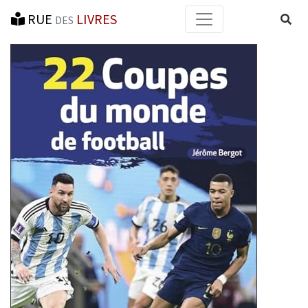
RUE
LIVRES
Reche
DES