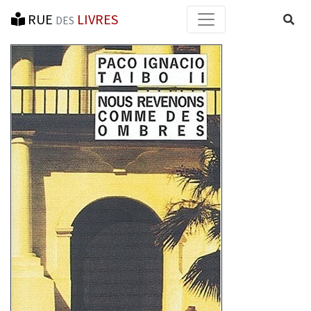
RUE
LIVRES
Reche
DES