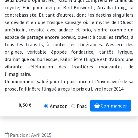
deux boeufs opiniâtres ; Xiao Niù qui comprend le chant du
coyote; Elie poursuivi par Bird Boisverd ; Arcadia Craig, la
contrebassiste. Et tant d'autres, dont les destins singuliers
se dévident en une fresque sauvage où le mythe de l'Ouest
américain, revisité avec audace et brio, s'offre comme un
espace de partage encore poreux, ouvert à tous les trafics, à
tous les transits, à toutes les itinérances. Western des
origines, véritable épopée fondatrice, tantôt lyrique,
dramatique ou burlesque, Faillir être flingué est d'abord une
vibrante célébration des frontières mouvantes de
l'imaginaire.
Unanimement salué pour la puissance et l'inventivité de sa
prose, Faillir être flingué a reçu le prix du Livre Inter 2014.
8,50 €
Commander
Amazon
Fnac
Parution :
Avril 2015