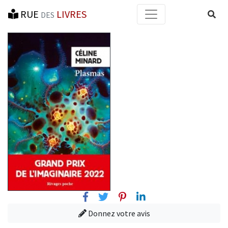
RUE
LIVRES
Reche
DES
Facebook
Twitter
Pinterest
Linkedin
Donnez votre avis