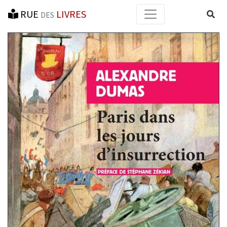
RUE
LIVRES
Reche
DES