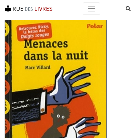
RUE
LIVRES
Reche
DES