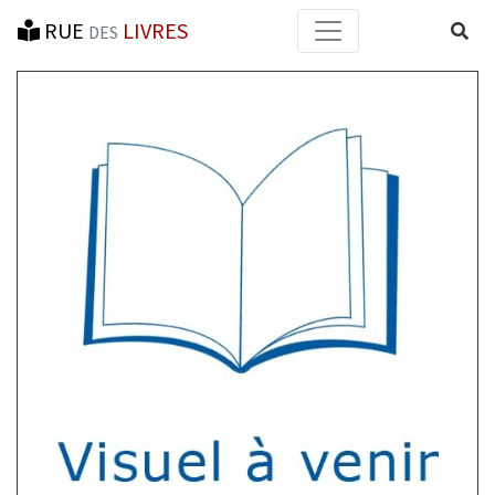
RUE
LIVRES
Reche
DES