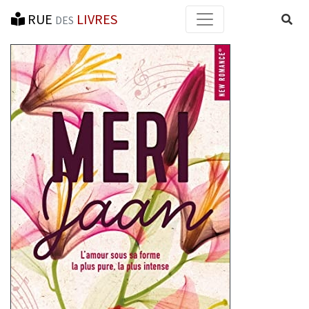
RUE
LIVRES
Reche
DES