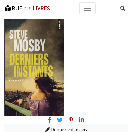
RUE
LIVRES
Reche
DES
Facebook
Twitter
Pinterest
Linkedin
Donnez votre avis