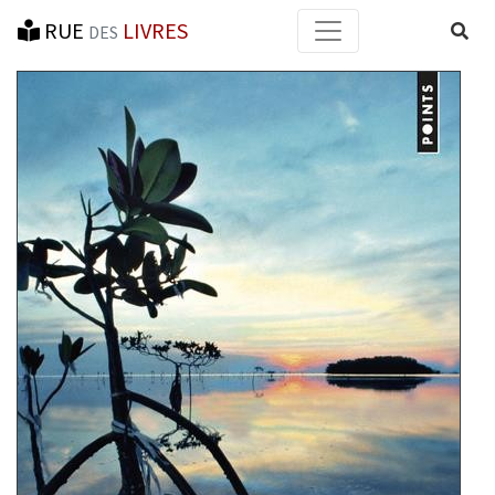
RUE
LIVRES
Reche
DES