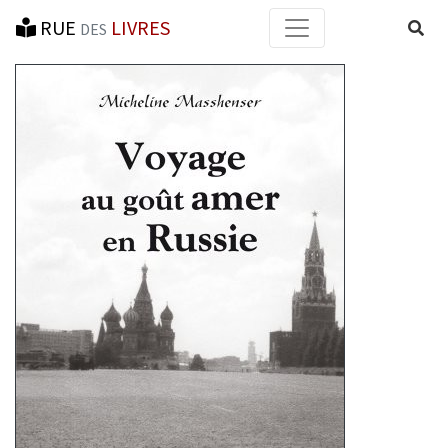
RUE
LIVRES
Reche
DES