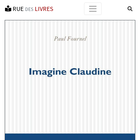
RUE
LIVRES
Reche
DES