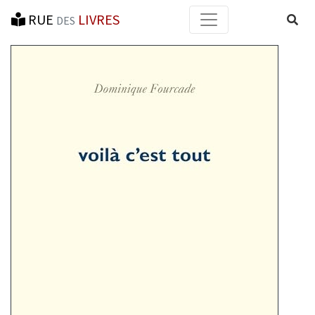
RUE
LIVRES
Reche
DES