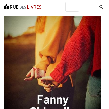
RUE
LIVRES
Reche
DES