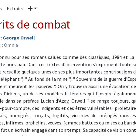
Plus
s
Extraits
rits de combat
 :
George Orwell
r : Omnia
onnu pour ses romans salués comme des classiques, 1984 et La 
ste hors pair. Dans ces textes d'intervention s'expriment toute 
 recueille quelques-unes de ses plus importantes contributions de
éléphant ", " Au fond de la mine ", " Souvenirs de la guerre d'Espagn
t meurent les pauvres ". On y trouvera aussi une évocation de 
s Dickens, un de ses modèles littéraires qui l'inspire égaleme
le dans sa préface Lucien d'Azay, Orwell " se range toujours, qu
s-pour-compte, des indigents et des êtres vulnérables : prolétaire
sés, immigrés, forçats, fugitifs, victimes de préjugés raciste
s, infirmes, orphelins, veuves, femmes battues ou mises au ban de 
 fut un écrivain engagé dans son temps. Sa capacité de vision conti