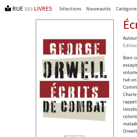
RUE
LIVRES
Sélections
Nouveautés
Catégorie
DES
Éc
Auteur
Editeu
Bien c
essayi
volume
tué un 
Commen
Charle
rappel
laissé
coloni
malade
Orwell