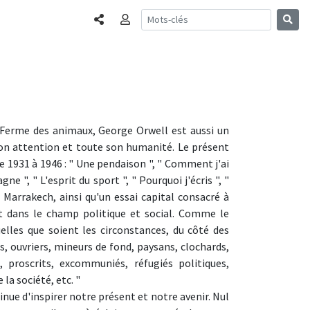
Partager
Connexion
Ferme des animaux, George Orwell est aussi un
son attention et toute son humanité. Le présent
 1931 à 1946 : " Une pendaison ", " Comment j'ai
e ", " L'esprit du sport ", " Pourquoi j'écris ", "
Marrakech, ainsi qu'un essai capital consacré à
nt dans le champ politique et social. Comme le
elles que soient les circonstances, du côté des
s, ouvriers, mineurs de fond, paysans, clochards,
s, proscrits, excommuniés, réfugiés politiques,
la société, etc. "
nue d'inspirer notre présent et notre avenir. Nul