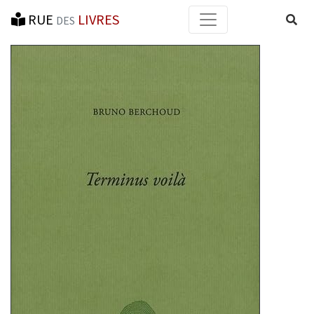
RUE
LIVRES
Reche
DES