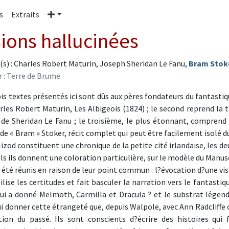
Plus
s
Extraits
sions hallucinées
(s) : Charles Robert Maturin, Joseph Sheridan Le Fanu,
Bram Stok
r : Terre de Brume
ois textes présentés ici sont dûs aux pères fondateurs du fantastiq
rles Robert Maturin, Les Albigeois (1824) ; le second reprend la 
 de Sheridan Le Fanu ; le troisième, le plus étonnant, comprend 
 de « Bram » Stoker, récit complet qui peut être facilement isolé du
izod constituent une chronique de la petite cité irlandaise, les d
ls ils donnent une coloration particulière, sur le modèle du Manus
t été réunis en raison de leur point commun : l?évocation d?une vis
ilise les certitudes et fait basculer la narration vers le fantastiq
qui a donné Melmoth, Carmilla et Dracula ? et le substrat légend
ui donner cette étrangeté que, depuis Walpole, avec Ann Radcliffe
tion du passé. Ils sont conscients d?écrire des histoires qui