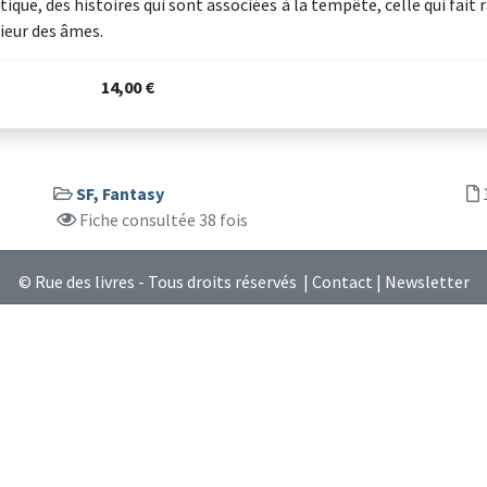
ique, des histoires qui sont associées à la tempête, celle qui fait
rieur des âmes.
14,00 €
SF, Fantasy
Fiche consultée 38 fois
© Rue des livres - Tous droits réservés |
Contact
|
Newsletter