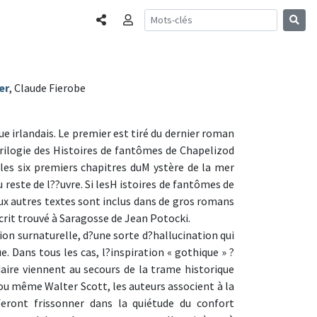
Partager
Connexion
er
, Claude Fierobe
ue irlandais. Le premier est tiré du dernier roman
trilogie des Histoires de fantômes de Chapelizod
les six premiers chapitres duM ystère de la mer
 reste de l??uvre. Si lesH istoires de fantômes de
eux autres textes sont inclus dans de gros romans
crit trouvé à Saragosse de Jean Potocki.
ion surnaturelle, d?une sorte d?hallucination qui
ue. Dans tous les cas, l?inspiration « gothique » ?
aire viennent au secours de la trame historique
 ou même Walter Scott, les auteurs associent à la
 feront frissonner dans la quiétude du confort