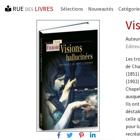
RUE
LIVRES
Sélections
Nouveautés
Catégorie
DES
Vi
Auteur
Editeu
Les tr
de Cha
(1851)
(1902)
Chapel
auxque
Ils on
déstab
celle 
pour l
recréa
Facebook
Twitter
Pinterest
Linkedin