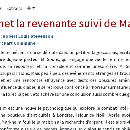
Plus
s
Extraits
net la revenante suivi de 
 :
Robert Louis Stevenson
 :
Part Commune
›
le inquiétante qui se déroule dans un petit villageécossais, écrite
oire dujeune pasteur M. Soulis, qui engage une vieille femm
eois la redoutent et la considèrent comme unesorcière, M. S
ssuperstitions. Mais peu à peu, des événements étranges et tro
et et une rencontre effrayante avec desforces obscures amène
influence du diable, il se retrouve confronté à l'horreur surnaturel
, la foi et la peur, ets'achève sur une conclusion aussi sombre que 
im est une nouvelle psychologique qui explore le combat inté
ne boutique d'antiquités à Londres, lejour de Noël. Après avo
,Markheim fouille la maison à la recherche d'argent. Il est alors 
 confronte à sa vie de péchés. Àtravers un dialogue tendu et phi