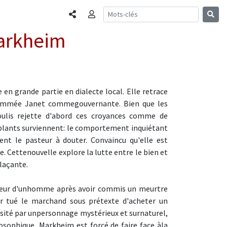
Partager
Connexion
Markheim
 en grande partie en dialecte local. Elle retrace
e nommée Janet commegouvernante. Bien que les
oulis rejette d'abord ces croyances comme de
ublants surviennent: le comportement inquiétant
nt le pasteur à douter. Convaincu qu'elle est
le. Cettenouvelle explore la lutte entre le bien et
glaçante.
rieur d'unhomme après avoir commis un meurtre
ir tué le marchand sous prétexte d'acheter un
visité par unpersonnage mystérieux et surnaturel,
losophique, Markheim est forcé de faire face àla