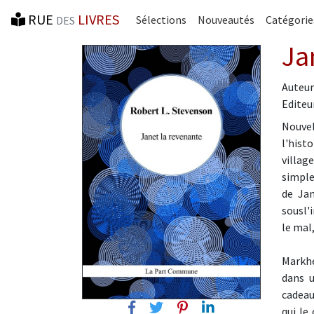
RUE
LIVRES
Sélections
Nouveautés
Catégorie
DES
Ja
Auteur
Editeur
Nouvel
l'hist
villag
simple
de Jan
sousl'
le mal
Markhe
dans u
cadeau
Facebook
Twitter
Pinterest
Linkedin
qui le