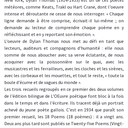
New York, Dylan Thomas (1914-1953) est un de ces poètes
météores, comme Keats, Trakl ou Hart Crane, dont l'oeuvre
intense et déroutante ne cesse de nous interroger. « Chaque
ligne demande à être comprise, écrivait-il lui-même ; on
demande au lecteur de comprendre chaque poème en y
réfléchissant et en y reportant son émotion. ».
L'oeuvre de Dylan Thomas nous met au défi en tant que
lecteurs, auditeurs et compagnons d'humanité : elle nous
somme de nous aboucher avec sa verve éclatante, de nous
acoquiner avec la poissonnière sur le quai, avec les
musicastres et les ferrailleurs, avec les cloches et les sirènes,
avec les corbeaux et les mouettes, et tout le reste, « toute la
boule d'écume et de vagues du monde ».
Les trois recueils regroupés en ce premier des deux volumes
de l'édition bilingue de L'OEuvre poétique font bloc à la fois
dans le temps et dans l'écriture. Ils tracent déjà un portrait
achevé du jeune poète gallois. C'est en 1934 que paraît son
premier recueil, les 18 Poems (18 poèmes) : il a vingt ans.
Deux ans plus tard sont publiés se Twenty-five Poems (Vingt-