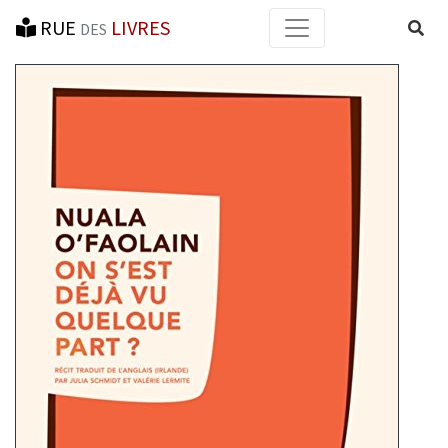
RUE
LIVRES
Reche
DES