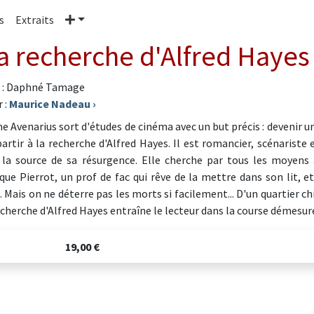
Plus
s
Extraits
la recherche d'Alfred Hayes
 : Daphné Tamage
 :
Maurice Nadeau
›
ne Avenarius sort d'études de cinéma avec un but précis : devenir un
 partir à la recherche d'Alfred Hayes. Il est romancier, scénarist
 la source de sa résurgence. Elle cherche par tous les moyens 
ue Pierrot, un prof de fac qui rêve de la mettre dans son lit, et
. Mais on ne déterre pas les morts si facilement... D'un quartier
echerche d'Alfred Hayes entraîne le lecteur dans la course démesuré
19,00 €