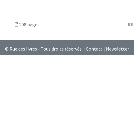
208 pages
© Rue des livres - Tous droits réservés |
Contact
|
Newsletter