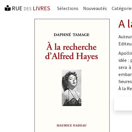
RUE
LIVRES
Sélections
Nouveautés
Catégorie
DES
A 
Auteur
Editeur
Apolli
idée :
sera à
embarq
heures
À la R