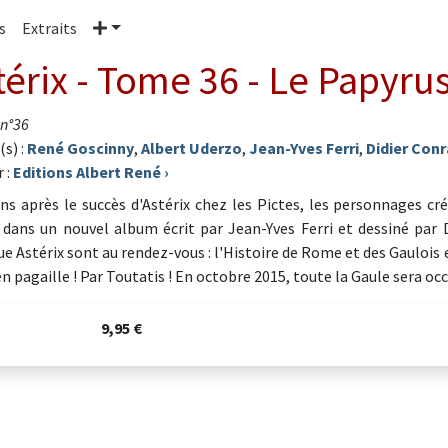
Plus
s
Extraits
térix - Tome 36 - Le Papyru
 n°36
(s) :
René Goscinny
,
Albert Uderzo
,
Jean-Yves Ferri
,
Didier Con
 :
Editions Albert René
›
ns après le succès d'Astérix chez les Pictes, les personnages c
 dans un nouvel album écrit par Jean-Yves Ferri et dessiné par D
e Astérix sont au rendez-vous : l'Histoire de Rome et des Gaulois e
n pagaille ! Par Toutatis ! En octobre 2015, toute la Gaule sera oc
9,95 €