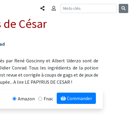
Partager
Connexion
s de César
rad
réés par René Goscinny et Albert Uderzo sont de
idier Conrad. Tous les ingrédients de la potion
st revue et corrigée à coups de gags et de jeux de
cupée... A lire LE PAPYRUS DE CESAR !
Commander
Amazon
Fnac