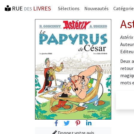
RUE
LIVRES
Sélections
Nouveautés
Catégorie
DES
As
Astérix
Auteur
Editeur
Deux a
retour
magiqu
mots e
Facebook
Twitter
Pinterest
Linkedin
Donnez votre avis