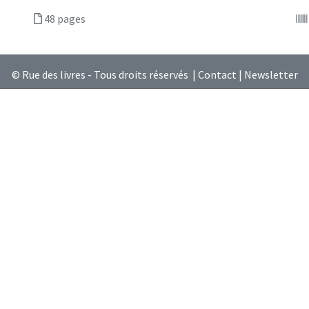
48 pages
© Rue des livres - Tous droits réservés |
Contact
|
Newsletter