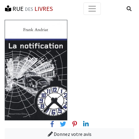
RUE
LIVRES
Reche
DES
Facebook
Twitter
Pinterest
Linkedin
Donnez votre avis