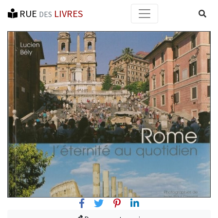
RUE
LIVRES
Reche
DES
Facebook
Twitter
Pinterest
Linkedin