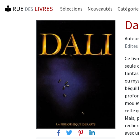
RUE
LIVRES
Sélections
Nouveautés
Catégorie
DES
Da
Auteur
Editeu
Ce liv
seule 
fantas
ou mys
béquil
profon
mou et
celle q
Mais, 
recher
Facebook
Twitter
Pinterest
Linkedin
avec u