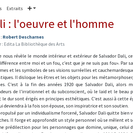
Plus
s
Extraits
li : l'oeuvre et l'homme
 :
Robert Descharnes
r : Edita La Bibliothèque des Arts
re nous révèle le monde intérieur et extérieur de Salvador Dali, ce
différence entre moi et un fou, c'est que je ne suis pas fou». Par 
mes et les symboles de ses visions surréelles et cauchemardesqu
tiques. Il disloque les êtres et les objets pour les métamorphoser, 
les. C'est à la fin des années 1920 que Salvador Dali, alors 
deurs de l'irrationnel et du subconscient, où le laid et le beau 
 le dur sont érigés en principes esthétiques. C'est aussi à cette
ui deviendra à la fois son épouse, son inspiratrice et son soutien.
propulsé par un individualisme forcené, Salvador Dali quitte bien v
ches. Il forge et approfondit un style personnel où se mêlent et 
ne prédilection pour les personnages que domine, unique, celui de