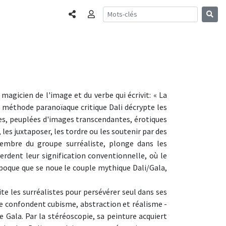
Partager
Connexion
 magicien de l'image et du verbe qui écrivit: « La
sa méthode paranoïaque critique Dali décrypte les
es, peuplées d'images transcendantes, érotiques
les juxtaposer, les tordre ou les soutenir par des
membre du groupe surréaliste, plonge dans les
perdent leur signification conventionnelle, où le
 époque que se noue le couple mythique Dali/Gala,
ite les surréalistes pour persévérer seul dans ses
se confondent cubisme, abstraction et réalisme -
 Gala. Par la stéréoscopie, sa peinture acquiert