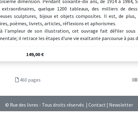
oisième dimension. Pendant soixante-dix ans, de 1914 à 1984, S
 extraordinaires, quelque 1200 tableaux, des milliers de des
uses sculptures, bijoux et objets composites. Il est, de plus, 
es, poèmes, livrets, articles, réflexions et aphorismes.
à l'ampleur de son illustration, cet ouvrage fait défiler sous 
ntale; il retrace les étapes d'une vie exaltante parcourue à pas 
149,00 €
460 pages
© Rue des livres - Tous droits réservés |
Contact
|
Newsletter