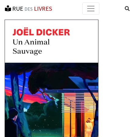
RUE
LIVRES
Reche
DES