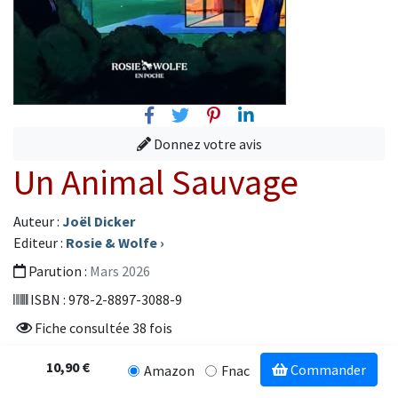
Facebook
Twitter
Pinterest
Linkedin
Donnez votre avis
Un Animal Sauvage
Auteur :
Joël Dicker
Editeur :
Rosie & Wolfe
›
Parution :
Mars 2026
ISBN : 978-2-8897-3088-9
Fiche consultée 38 fois
10,90 €
Commander
Amazon
Fnac