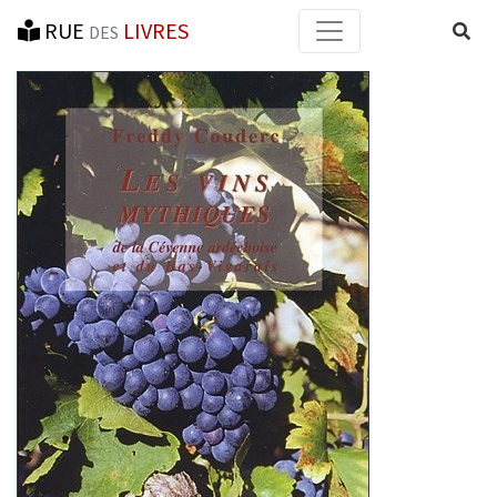
RUE
LIVRES
Reche
DES