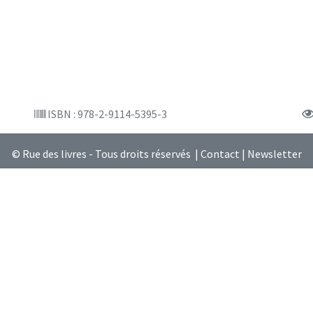
ISBN : 978-2-9114-5395-3
© Rue des livres - Tous droits réservés |
Contact
|
Newsletter