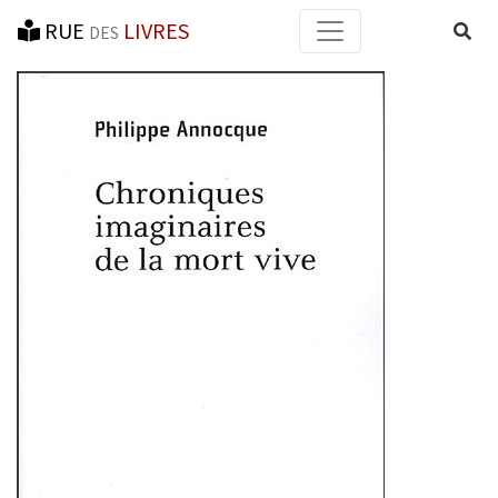
RUE
LIVRES
Reche
DES