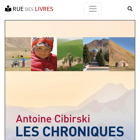
RUE
LIVRES
Reche
DES