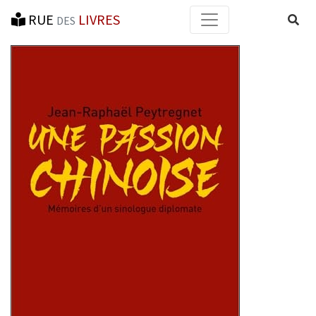
RUE
LIVRES
Reche
DES