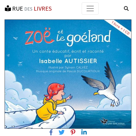
RUE
LIVRES
Reche
DES
Facebook
Twitter
Pinterest
Linkedin