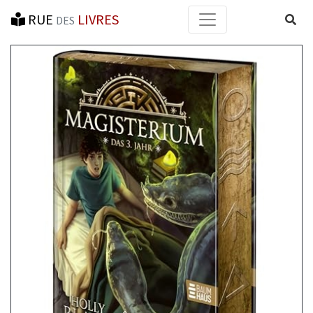
RUE
LIVRES
Reche
DES