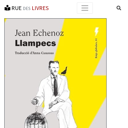
RUE
LIVRES
Reche
DES