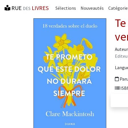
RUE
LIVRES
Sélections
Nouveautés
Catégorie
DES
Te
ve
Auteur
Editeur
Langue
Paru
ISBN