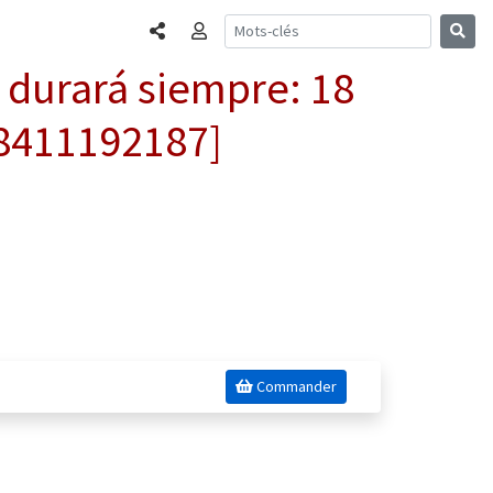
Partager
Connexion
 durará siempre: 18
88411192187]
Commander