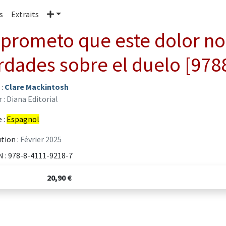
Plus
s
Extraits
 prometo que este dolor no
rdades sobre el duelo [97
 :
Clare Mackintosh
 : Diana Editorial
 :
Espagnol
tion :
Février 2025
 : 978-8-4111-9218-7
20,90 €