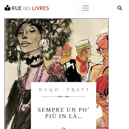
RUE
LIVRES
Reche
DES