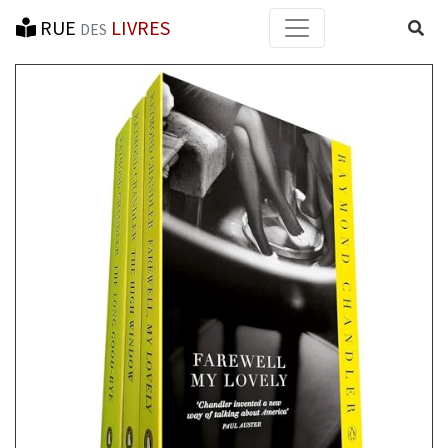
RUE
LIVRES
Reche
DES