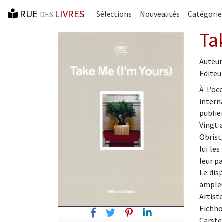
RUE
LIVRES
Sélections
Nouveautés
Catégorie
DES
Ta
Auteur
Editeur
À l'oc
intern
publie
Vingt 
Obrist
lui les
leur p
Le dis
ampleur
Artist
Eichho
Facebook
Twitter
Pinterest
Linkedin
Carste