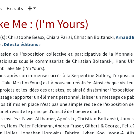
Plus
s
Extraits
ke Me : (I'm Yours)
(s) : Christophe Beaux, Chiara Parisi, Christian Boltanski,
Arnaud 
 :
Dilecta éditions
›
casion de l'exposition collective et participative de la Monnaie
ationaux sous le commissariat de Christian Boltanski, Hans Ulric
nt Take Me (I'm Yours).
ans après son immense succès à la Serpentine Gallery, l'expositi
, Take Me (I'm Yours) est à nouveau reéalisée. Ainsi chaque visiteu
 projets et les idées des artistes, et ainsi à disséminer l'expositi
assage : apporter un élément personnel, laisser un message de paix
positif mis en place n'est pas une simple redite de l'exposition de
 et revisite le principe d'unicité de l'oeuvre d'art.
es invités : Pawel Althamer, Agnès b., Christian Boltanski, Jam
rn, Hans-Peter Feldmann, Andrea Fraser, Gilbert & George, Felix 
n Höller, Jonathan Horowitz, Fabrice Hyber, Koo Jeong-A, Alis