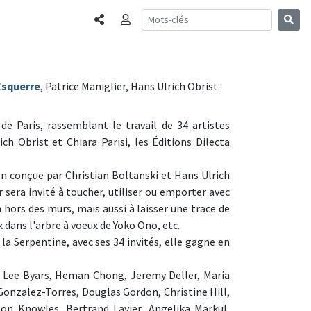
Partager
Connexion
Esquerre
, Patrice Maniglier, Hans Ulrich Obrist
 de Paris, rassemblant le travail de 34 artistes
h Obrist et Chiara Parisi, les Éditions Dilecta
on conçue par Christian Boltanski et Hans Ulrich
r sera invité à toucher, utiliser ou emporter avec
on hors des murs, mais aussi à laisser une trace de
 dans l'arbre à voeux de Yoko Ono, etc.
 la Serpentine, avec ses 34 invités, elle gagne en
es Lee Byars, Heman Chong, Jeremy Deller, Maria
Gonzalez-Torres, Douglas Gordon, Christine Hill,
on Knowles, Bertrand Lavier, Angelika Markul,