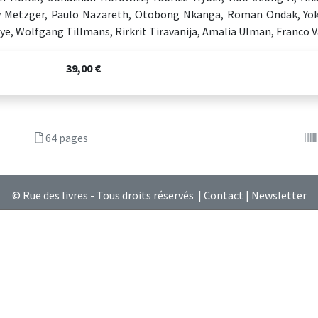
 Metzger, Paulo Nazareth, Otobong Nkanga, Roman Ondak, Yoko
e, Wolfgang Tillmans, Rirkrit Tiravanija, Amalia Ulman, Franco V
39,00 €
64 pages
© Rue des livres - Tous droits réservés |
Contact
|
Newsletter