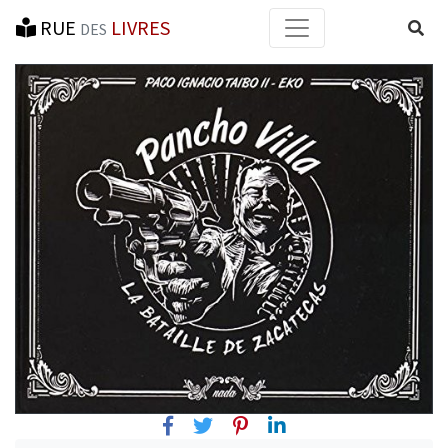
RUE
LIVRES
Reche
DES
Facebook
Twitter
Pinterest
Linkedin