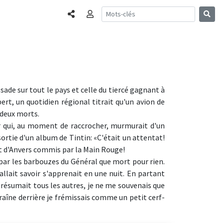
Partager
Connexion
de sur tout le pays et celle du tiercé gagnant à
ert, un quotidien régional titrait qu'un avion de
 deux morts.
er qui, au moment de raccrocher, murmurait d'un
ortie d'un album de Tintin: «C'était un attentat!
rt d'Anvers commis par la Main Rouge!
par les barbouzes du Général que mort pour rien.
allait savoir s'apprenait en une nuit. En partant
résumait tous les autres, je ne me souvenais que
raîne derrière je frémissais comme un petit cerf-