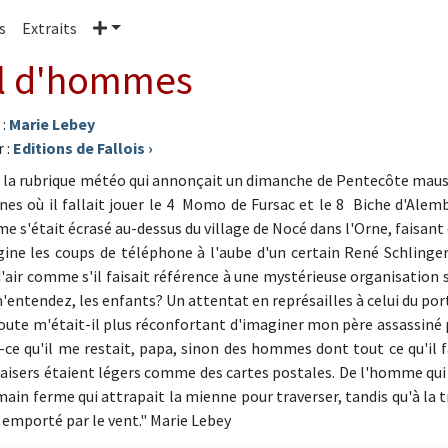
Plus
s
Extraits
l d'hommes
 :
Marie Lebey
 :
Editions de Fallois
›
 la rubrique météo qui annonçait un dimanche de Pentecôte maussa
nes où il fallait jouer le 4 Momo de Fursac et le 8 Biche d'Alemb
me s'était écrasé au-dessus du village de Nocé dans l'Orne, faisant
igine les coups de téléphone à l'aube d'un certain René Schling
d'air comme s'il faisait référence à une mystérieuse organisation s
'entendez, les enfants? Un attentat en représailles à celui du po
oute m'était-il plus réconfortant d'imaginer mon père assassiné 
-ce qu'il me restait, papa, sinon des hommes dont tout ce qu'il f
baisers étaient légers comme des cartes postales. De l'homme qui 
main ferme qui attrapait la mienne pour traverser, tandis qu'à la t
 emporté par le vent." Marie Lebey