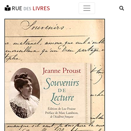
RUE
LIVRES
Reche
DES