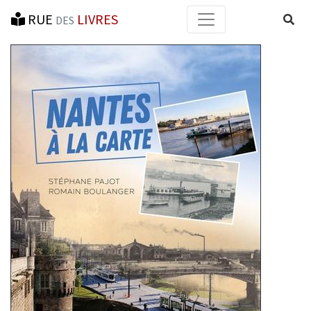
RUE
LIVRES
Reche
DES