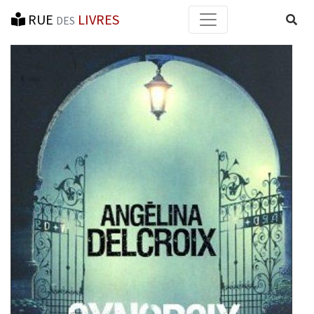
RUE
LIVRES
Reche
DES