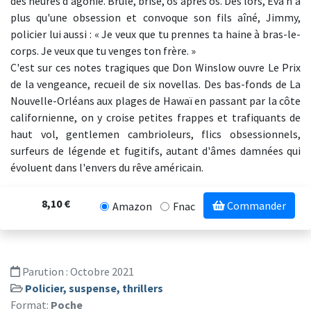
des heures d'agonie. Brûlé, brisé, os après os. Dès lors, Eva n'a
plus qu'une obsession et convoque son fils aîné, Jimmy,
policier lui aussi : « Je veux que tu prennes ta haine à bras-le-
corps. Je veux que tu venges ton frère. »
C'est sur ces notes tragiques que Don Winslow ouvre Le Prix
de la vengeance, recueil de six novellas. Des bas-fonds de La
Nouvelle-Orléans aux plages de Hawaï en passant par la côte
californienne, on y croise petites frappes et trafiquants de
haut vol, gentlemen cambrioleurs, flics obsessionnels,
surfeurs de légende et fugitifs, autant d'âmes damnées qui
évoluent dans l'envers du rêve américain.
8,10 €
Commander
Amazon
Fnac
Parution :
Octobre 2021
Policier, suspense, thrillers
Format:
Poche