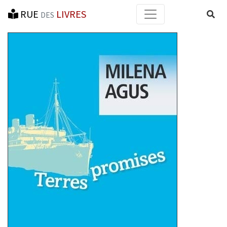
RUE
LIVRES
Reche
DES